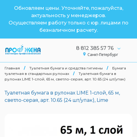
Обновляем цены. Уточняйте, пожалуйста,
актуальность у менеджеров.
Осуществляем работу только с юр. лицами по
безналичном расчету.
8 812 385 57 76
Санкт-Петербург
Главная
/
Туалетная бумага и средства гигиены
/
Бумага
туалетная в стандартных рулонах
/
Туалетная бумага в
рулонах LIME 1-слой, 65 м, светло-серая, арт. 10.65 (24 шт/упак)
Туалетная бумага в рулонах LIME 1-слой, 65 м,
светло-серая, арт. 10.65 (24 шт/упак), Lime