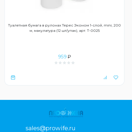
Туалетная бумага в рулонах Терес Эконом 1-слой, mini, 200
м, макулатура (12 шт/упак), арт. Т-0025
959
₽
sales@prowife.ru