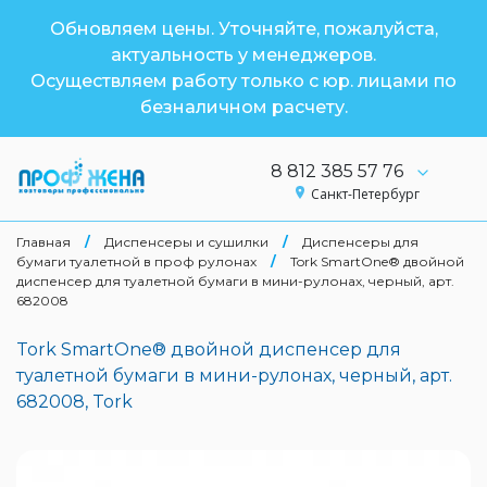
Обновляем цены. Уточняйте, пожалуйста,
актуальность у менеджеров.
Осуществляем работу только с юр. лицами по
безналичном расчету.
8 812 385 57 76
Санкт-Петербург
Главная
/
Диспенсеры и сушилки
/
Диспенсеры для
бумаги туалетной в проф рулонах
/
Tork SmartOne® двойной
диспенсер для туалетной бумаги в мини-рулонах, черный, арт.
682008
Tork SmartOne® двойной диспенсер для
туалетной бумаги в мини-рулонах, черный, арт.
682008, Tork