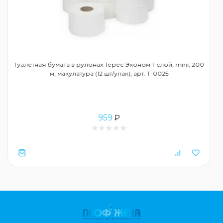
Туалетная бумага в рулонах Терес Эконом 1-слой, mini, 200
м, макулатура (12 шт/упак), арт. Т-0025
959
₽