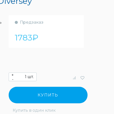
Diversey
ь
Предзаказ
1783
₽
+
шт.
-
КУПИТЬ
Купить в один клик