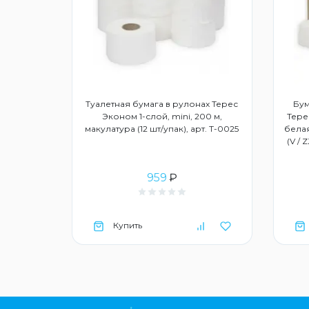
дство для
Туалетная бумага в рулонах Терес
Бум
3015859
Эконом 1-слой, mini, 200 м,
Тере
макулатура (12 шт/упак), арт. Т-0025
белая
(V / 
959
₽
Купить