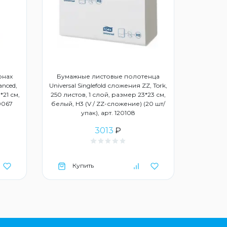
онах
Бумажные листовые полотенца
anced,
Universal Singlefold сложения ZZ, Tork,
*21 см,
250 листов, 1 слой, размер 23*23 см,
20067
белый, Н3 (V / ZZ-сложение) (20 шт/
упак), арт. 120108
3013
₽
Купить
Ку