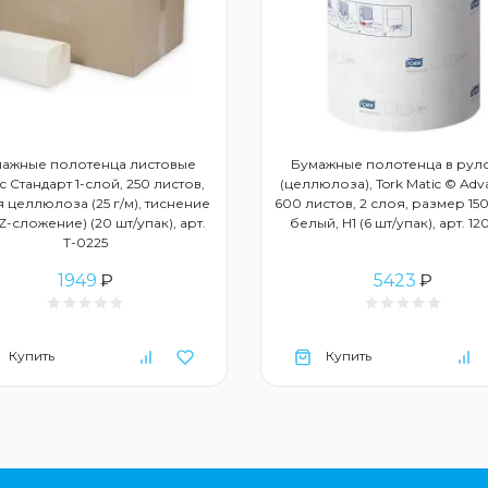
ажные полотенца листовые
Бумажные полотенца в рул
с Стандарт 1-слой, 250 листов,
(целлюлоза), Tork Matic © Adv
 целлюлоза (25 г/м), тиснение
600 листов, 2 слоя, размер 150
ZZ-сложение) (20 шт/упак), арт.
белый, Н1 (6 шт/упак), арт. 1
Т-0225
1949
₽
5423
₽
Купить
Купить