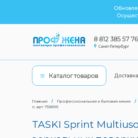
Обновляе
Осущест
8 812 385 57 7
Санкт-Петербург
Каталог
товаров
Доставк
Главная
/
Профессиональная и бытовая химия
/
л, арт. 7516995
TASKI Sprint Multiu