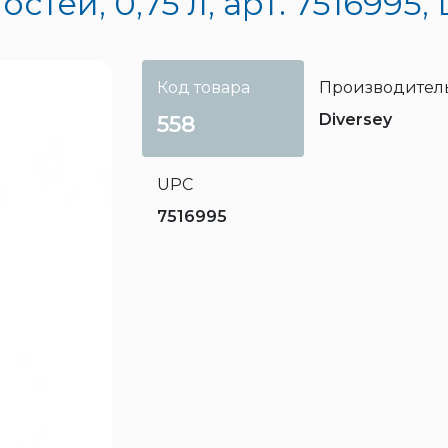
тей, 0,75 л, арт. 7516995, 
Код товара
Производител
Diversey
558
UPC
7516995