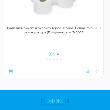
Туалетная бумага в рулонах Терес Эконом 1-слой, mini, 200
м, макулатура (12 шт/упак), арт. Т-0025
959
₽