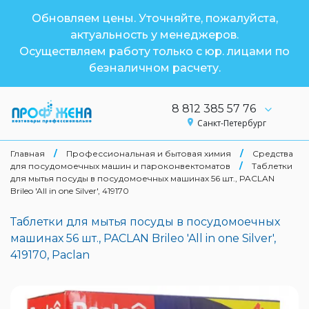
Обновляем цены. Уточняйте, пожалуйста,
актуальность у менеджеров.
Осуществляем работу только с юр. лицами по
безналичном расчету.
8 812 385 57 76
Санкт-Петербург
Главная
/
Профессиональная и бытовая химия
/
Средства
для посудомоечных машин и пароконвектоматов
/
Таблетки
для мытья посуды в посудомоечных машинах 56 шт., PACLAN
Brileo 'All in one Silver', 419170
Таблетки для мытья посуды в посудомоечных
машинах 56 шт., PACLAN Brileo 'All in one Silver',
419170, Paclan