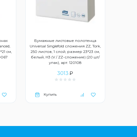
онах
Бумажные листовые полотенца
anced,
Universal Singlefold сложения ZZ, Tork,
*21 см,
250 листов, 1 слой, размер 23*23 см,
20067
белый, Н3 (V / ZZ-сложение) (20 шт/
упак), арт. 120108
3013
₽
Купить
Ку