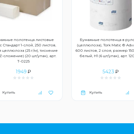
ажные полотенца листовые
Бумажные полотенца в рул
с Стандарт 1-слой, 250 листов,
(целлюлоза), Tork Matic © Adv
 целлюлоза (25 г/м), тиснение
600 листов, 2 слоя, размер 150
ZZ-сложение) (20 шт/упак), арт.
белый, Н1 (6 шт/упак), арт. 1
Т-0225
1949
₽
5423
₽
Купить
Купить