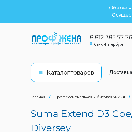
Обновляе
Осущест
8 812 385 57 7
Санкт-Петербург
Каталог
товаров
Доставк
Главная
/
Профессиональная и бытовая химия
/
Suma Extend D3 Средс
Diversey