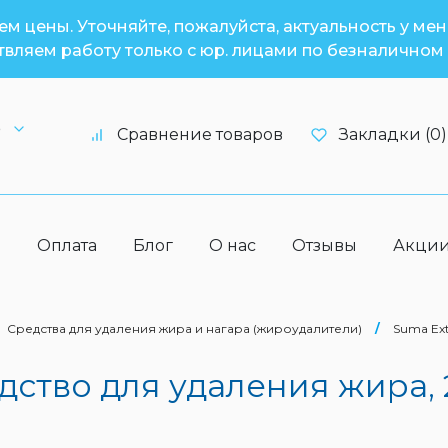
м цены. Уточняйте, пожалуйста, актуальность у ме
вляем работу только с юр. лицами по безналичном 
6
Сравнение товаров
Закладки (0)
а
Оплата
Блог
О нас
Отзывы
Акци
Средства для удаления жира и нагара (жироудалители)
/
Suma Ext
тво для удаления жира, 2 л