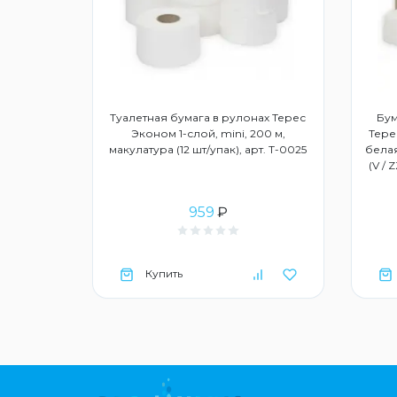
дство для
Туалетная бумага в рулонах Терес
Бум
3015859
Эконом 1-слой, mini, 200 м,
Тере
макулатура (12 шт/упак), арт. Т-0025
белая
(V / 
959
₽
Купить