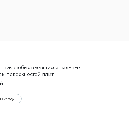
ления любых въевшихся сильных
к, поверхностей плит.
й.
Diversey