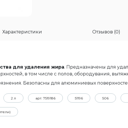
Характеристики
Отзывов (0)
ства для удаления жира
. Предназначены для уда
хностей, в том числе с полов, обородувания, вытяже
рязнения. Безопасны для алюминиевых поверхносте
2 л
арт. 7519186
51196
506
ители)