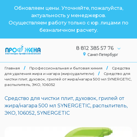
Обновляем цены. Уточняйте, пожалуйста,
актуальность у менеджеров.
Осуществляем работу только с юр. лицами по
безналичном расчету.
8 812 385 57 76
Санкт-Петербург
Главная
/
Профессиональная и бытовая химия
/
Средства
для удаления жира и нагара (жироудалители)
/
Средство для
чистки плит, духовок, грилей от жира/нагара 500 мл SYNERGETIC,
распылитель, ЭКО, 106052
Средство для чистки плит, духовок, грилей от
жира/нагара 500 мл SYNERGETIC, распылитель,
ЭКО, 106052, SYNERGETIC