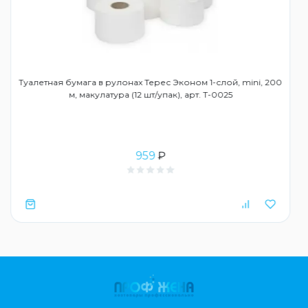
Туалетная бумага в рулонах Терес Эконом 1-слой, mini, 200
м, макулатура (12 шт/упак), арт. Т-0025
959
₽