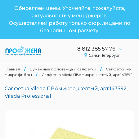
Обновляем цены. Уточняйте, пожалуйста,
актуальность у менеджеров.
Осуществляем работу только с юр. лицами по
безналичном расчету.
8 812 385 57 76
Санкт-Петербург
Главная
/
Бумажные полотенца и салфетки
/
Салфетки из
микрофибры
/
Салфетка Vileda ПВАмикро, желтый, арт.143592
Салфетка Vileda ПВАмикро, желтый, арт.143592,
Vileda Professional