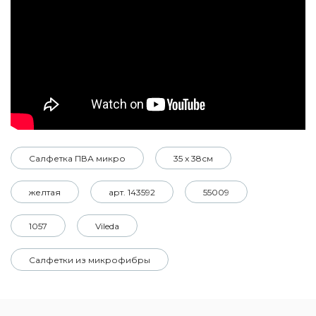
Салфетка ПВА микро
35 x 38см
желтая
арт. 143592
55009
1057
Vileda
Салфетки из микрофибры