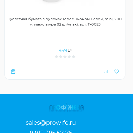
Туалетная бумага в рулонах Терес Эконом 1-слой, mini, 200
м, макулатура (12 шт/упак), арт. Т-0025
959
₽
sales@prowife.ru
8 812 385 57 76