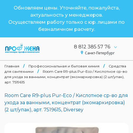
Обновляем цены. Уточняйте, пожалуйста,
актуальность у менеджеров.
Осуществляем работу только с юр. лицами по
безналичном расчету.
8 812 385 57 76
Санкт-Петербург
Главная
/
Профессиональная и бытовая химия
/
Средства
для сантехники
/
Room Care R9-plus Pur-Eco / Кислотное ср-во
для ухода за ванными, концентрат (экомаркировка) (2 шт/упак),
арт. 7519615
Room Care R9-plus Pur-Eco / Кислотное ср-во для
ухода за ванными, концентрат (экомаркировка)
(2 шт/упак), арт. 7519615, Diversey