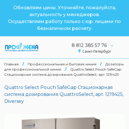
Обновляем цены. Уточняйте, пожалуйста,
актуальность у менеджеров.
Осуществляем работу только с юр. лицами по
безналичном расчету.
8 812 385 57 76
Санкт-Петербург
Главная
/
Профессиональная и бытовая химия
/
Дозаторы
для профессиональной химии
/
Quattro Select Pouch SafeGap
Стационарная система дозирования QuattroSelect, арт. 1219425
Quattro Select Pouch SafeGap Стационарная
система дозирования QuattroSelect, арт. 1219425,
Diversey