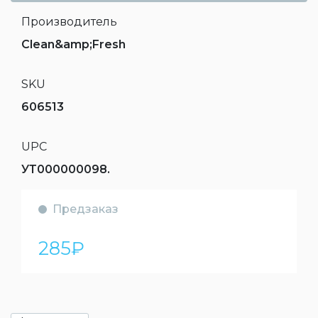
Производитель
Clean&amp;Fresh
SKU
606513
UPC
УТ000000098.
Предзаказ
285
₽