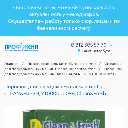
Обновляем цены. Уточняйте, пожалуйста,
актуальность у менеджеров.
Осуществляем работу только с юр. лицами по
безналичном расчету.
8 812 385 57 76
Санкт-Петербург
Главная
/
Профессиональная и бытовая химия
/
Средства
для посудомоечных машин и пароконвектоматов
/
Порошок
для посудомоечных машин 1 кг CLEAN&FRESH, УТ000000098
Порошок для посудомоечных машин 1 кг
CLEAN&FRESH, УТ000000098, Clean&Fresh