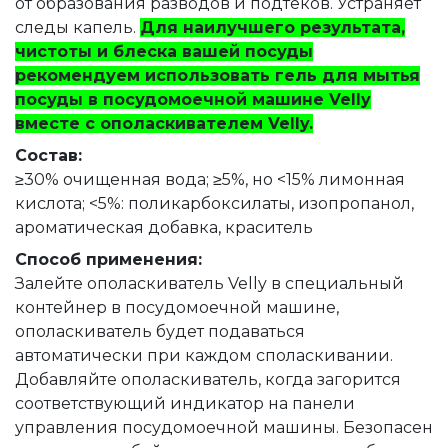
от образования разводов и подтеков. Устраняет
следы капель.
Для наилучшего результата,
чистоты и блеска вашей посуды
рекомендуем использовать гель для мытья
посуды в посудомоечной машине Velly
вместе с ополаскивателем Velly.
Состав:
≥30% очищенная вода; ≥5%, но <15% лимонная
кислота; <5%: поликарбоксилаты, изопропанол,
ароматическая добавка, краситель
Способ применения:
Залейте ополаскиватель Velly в специальный
контейнер в посудомоечной машине,
ополаскиватель будет подаваться
автоматически при каждом споласкивании.
Добавляйте ополаскиватель, когда загорится
соответствующий индикатор на панели
управления посудомоечной машины. Безопасен