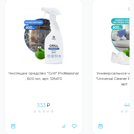
Чистящее средство "Grill" Professional
Универсальное чи
, 600 мл, арт. 125470
"Universal Cleaner Pro
арт. 12
333
₽
443