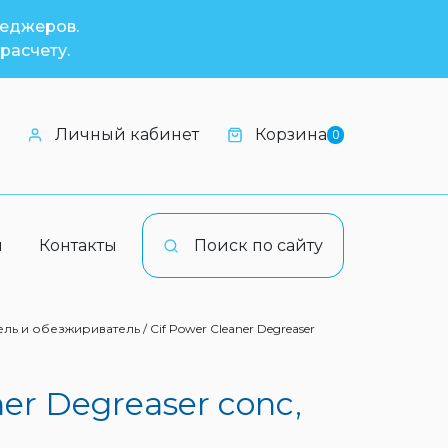
неджеров.
расчету.
Личный кабинет
Корзина
0
и
Контакты
Поиск по сайту
ль и обезжириватель / Cif Power Cleaner Degreaser
er Degreaser conc,