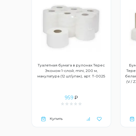
дство для
Туалетная бумага в рулонах Терес
Бум
3015859
Эконом 1-слой, mini, 200 м,
Тере
макулатура (12 шт/упак), арт. Т-0025
белая
(V / 
959
₽
Купить