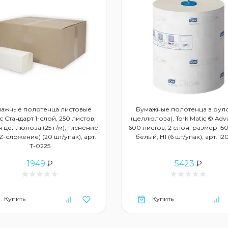
ажные полотенца листовые
Бумажные полотенца в рул
с Стандарт 1-слой, 250 листов,
(целлюлоза), Tork Matic © Adv
 целлюлоза (25 г/м), тиснение
600 листов, 2 слоя, размер 150
ZZ-сложение) (20 шт/упак), арт.
белый, Н1 (6 шт/упак), арт. 1
Т-0225
1949
₽
5423
₽
Купить
Купить