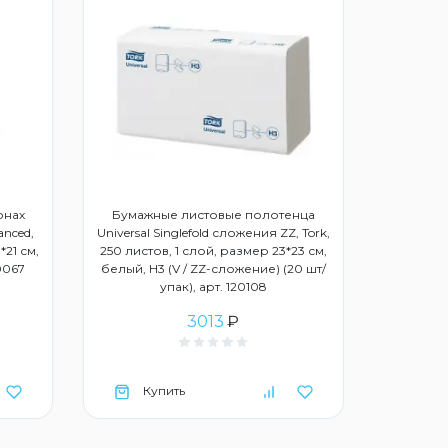
онах
Бумажные листовые полотенца
anced,
Universal Singlefold сложения ZZ, Tork,
*21 см,
250 листов, 1 слой, размер 23*23 см,
20067
белый, Н3 (V / ZZ-сложение) (20 шт/
упак), арт. 120108
3013
₽
Купить
Ку