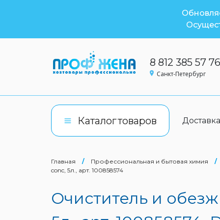
Обновляе
Осущест
8 812 385 57 7
Санкт-Петербург
Каталог
товаров
Доставк
Главная
/
Профессиональная и бытовая химия
/
conc, 5л., арт. 100858574
Очиститель и обезжи