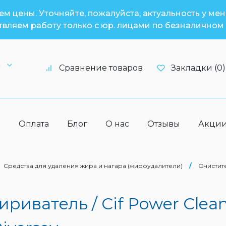
м цены. Уточняйте, пожалуйста, актуальность у ме
вляем работу только с юр. лицами по безналичном 
6
Сравнение товаров
Закладки (0)
а
Оплата
Блог
О нас
Отзывы
Акци
Средства для удаления жира и нагара (жироудалители)
/
Очистите
риватель / Cif Power Clean