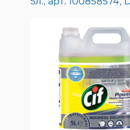
5л., арт. 100858574, 