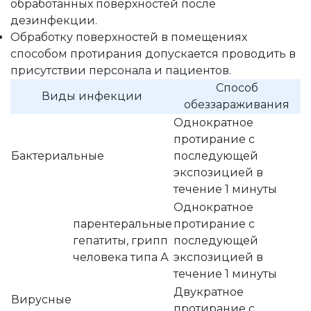
обработанных поверхностей после
дезинфекции.
Обработку поверхностей в помещениях
способом протирания допускается проводить в
присутствии персонала и пациентов.
Способ
Виды инфекции
обеззараживания
Однократное
протирание с
Бактериальные
последующей
экспозицией в
течение 1 минуты
Однократное
парентеральные
протирание с
гепатиты, грипп
последующей
человека типа А
экспозицией в
течение 1 минуты
Двукратное
Вирусные
протирание с