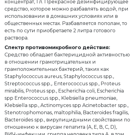
концентрат, 1 л. Прекрасное дезинфицирующее
средство, которое можно разбавлять водой, при
использовании в домашних условиях или в
общественных местах. Разбавляется пополам, то
есть по сути приобретаете 2 литра готового
раствора.
Спектр противомикробного действия:
Средство обладает бактерицидной активностью
в отношении грамотрицательных и
грамположительных бактерий, таких как
Staphylococcus aureus, Staphylococcus spp.,
Streptococcus spp.,. Enterococcus spp., Proteus
mirabilis, Proteus spp., Escherichia coli, Escherichia
spp Enterococcus spp., Klebsiella pneumoniae,
Klebsiella spp., Actinomyces spp Acinetobacter spp.,
Stenotrophomonas, maltophilia, Bacteroides fragilis,
Bacteroides spp., вирулицидными свойствами по
отношению к вирусам гепатита (А, Е, В, С, D),
ВИЧ-инфекции, гриппа человека типа А, в том