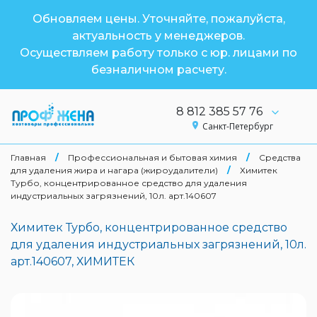
Обновляем цены. Уточняйте, пожалуйста,
актуальность у менеджеров.
Осуществляем работу только с юр. лицами по
безналичном расчету.
8 812 385 57 76
Санкт-Петербург
Главная
/
Профессиональная и бытовая химия
/
Средства
для удаления жира и нагара (жироудалители)
/
Химитек
Турбо, концентрированное средство для удаления
индустриальных загрязнений, 10л. арт.140607
Химитек Турбо, концентрированное средство
для удаления индустриальных загрязнений, 10л.
арт.140607, ХИМИТЕК