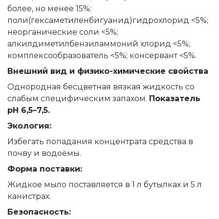
более, но менее 15%;
поли(гексаметиленбигуанид)гидрохлорид <5%;
неорганические соли <5%;
алкилдиметилбензиламмоний хлорид <5%;
комплексообразователь <5%; консервант <5%.
Внешний вид и физико-химические свойства
Однородная бесцветная вязкая жидкость со
слабым специфическим запахом.
Показатель
pH 6,5–7,5.
Экология:
Избегать попадания концентрата средства в
почву и водоёмы.
Форма поставки:
Жидкое мыло поставляется в 1 л бутылках и 5 л
канистрах.
Безопасность: