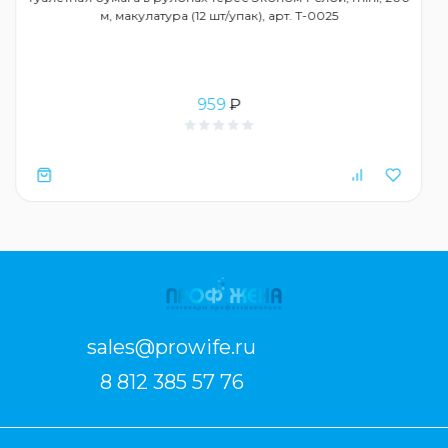
м, макулатура (12 шт/упак), арт. Т-0025
959
₽
sales@prowife.ru
8 812 385 57 76