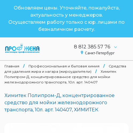
Обновляем цены. Уточняйте, пожалуйста,
актуальность у менеджеров.
Осуществляем работу только с юр. лицами по
безналичном расчету.
8 812 385 57 76
Санкт-Петербург
Главная
/
Профессиональная и бытовая химия
/
Средства
для удаления жира и нагара (жироудалители)
/
Химитек
Полипром-Д, концентрированное средство для мойки
железнодорожного транспорта, 10л. арт. 140407
Химитек Полипром-Д, концентрированное
средство для мойки железнодорожного
транспорта, 10л. арт. 140407, ХИМИТЕК