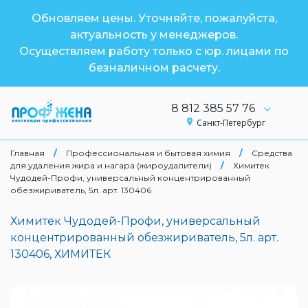
Обновляем цены. Уточняйте, пожалуйста,
актуальность у менеджеров.
Осуществляем работу только с юр. лицами по
безналичном расчету.
8 812 385 57 76
Санкт-Петербург
Главная
/
Профессиональная и бытовая химия
/
Средства
для удаления жира и нагара (жироудалители)
/
Химитек
Чудодей-Профи, универсальный концентрированный
обезжириватель, 5л. арт. 130406
Химитек Чудодей-Профи, универсальный
концентрированный обезжириватель, 5л. арт.
130406, ХИМИТЕК