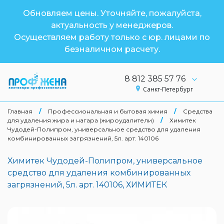
Обновляем цены. Уточняйте, пожалуйста,
актуальность у менеджеров.
Осуществляем работу только с юр. лицами по
безналичном расчету.
8 812 385 57 76
Санкт-Петербург
Главная
/
Профессиональная и бытовая химия
/
Средства
для удаления жира и нагара (жироудалители)
/
Химитек
Чудодей-Полипром, универсальное средство для удаления
комбинированных загрязнений, 5л. арт. 140106
Химитек Чудодей-Полипром, универсальное
средство для удаления комбинированных
загрязнений, 5л. арт. 140106, ХИМИТЕК