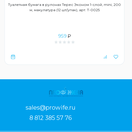
Туалетная бумага в рулонах Терес Эконом 1-слой, mini, 200
м, макулатура (12 шт/упак), арт. Т-0025
959
₽
sales@prowife.ru
8 812 385 57 76