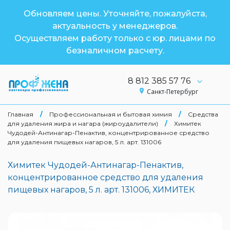
Обновляем цены. Уточняйте, пожалуйста,
актуальность у менеджеров.
Осуществляем работу только с юр. лицами по
безналичном расчету.
8 812 385 57 76
Санкт-Петербург
Главная
/
Профессиональная и бытовая химия
/
Средства
для удаления жира и нагара (жироудалители)
/
Химитек
Чудодей-Антинагар-Пенактив, концентрированное средство
для удаления пищевых нагаров, 5 л. арт. 131006
Химитек Чудодей-Антинагар-Пенактив,
концентрированное средство для удаления
пищевых нагаров, 5 л. арт. 131006, ХИМИТЕК