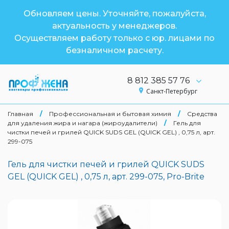
Обновляем цены. Уточняйте, пожалуйста,
актуальность у менеджеров.
Осуществляем работу только с юр. лицами по
безналичном расчету.
8 812 385 57 76
Санкт-Петербург
Главная
/
Профессиональная и бытовая химия
/
Средства
для удаления жира и нагара (жироудалители)
/
Гель для
чистки печей и грилей QUICK SUDS GEL (QUICK GEL) , 0,75 л, арт.
299-075
Гель для чистки печей и грилей QUICK SUDS
GEL (QUICK GEL) , 0,75 л, арт. 299-075, Pro-Brite