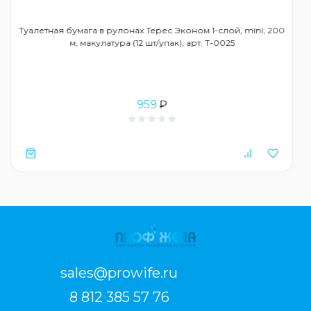
Туалетная бумага в рулонах Терес Эконом 1-слой, mini, 200
м, макулатура (12 шт/упак), арт. Т-0025
959
₽
sales@prowife.ru
8 812 385 57 76