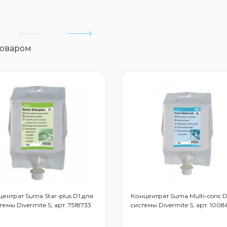
товаром
ентрат Suma Star-plus D1 для
Концентрат Suma Multi-conc D
темы Divermite S, арт. 7518733
системы Divermite S, арт. 100