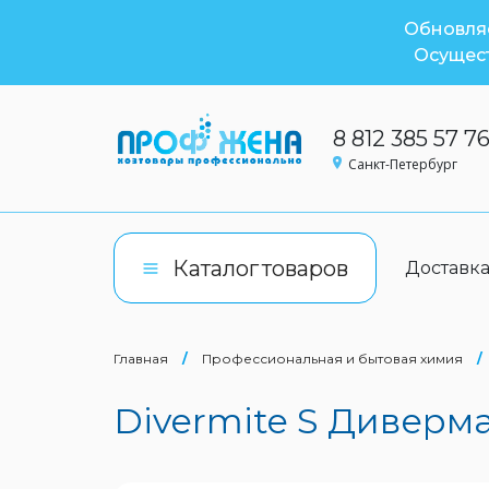
Обновляе
Осущест
8 812 385 57 7
Санкт-Петербург
Каталог
товаров
Доставк
Главная
/
Профессиональная и бытовая химия
/
Divermite S Дивермай