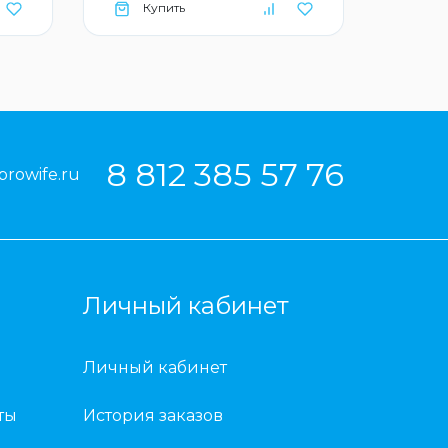
Купить
Ку
8 812 385 57 76
prowife.ru
Личный кабинет
Личный кабинет
ты
История заказов