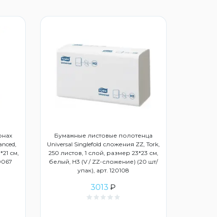
онах
Бумажные листовые полотенца
anced,
Universal Singlefold сложения ZZ, Tork,
*21 см,
250 листов, 1 слой, размер 23*23 см,
20067
белый, Н3 (V / ZZ-сложение) (20 шт/
упак), арт. 120108
3013
₽