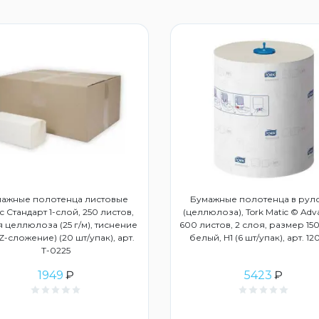
ажные полотенца листовые
Бумажные полотенца в рул
с Стандарт 1-слой, 250 листов,
(целлюлоза), Tork Matic © Adv
 целлюлоза (25 г/м), тиснение
600 листов, 2 слоя, размер 150
ZZ-сложение) (20 шт/упак), арт.
белый, Н1 (6 шт/упак), арт. 1
Т-0225
1949
₽
5423
₽