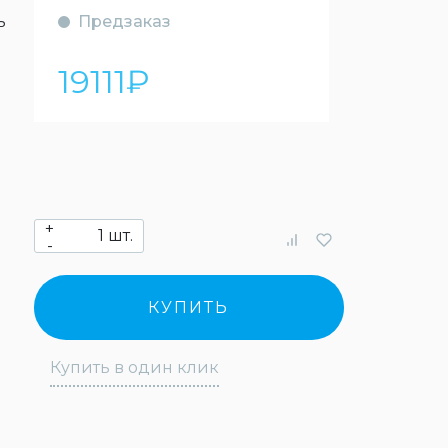
ь
Предзаказ
19111
₽
+
шт.
-
КУПИТЬ
Купить в один клик