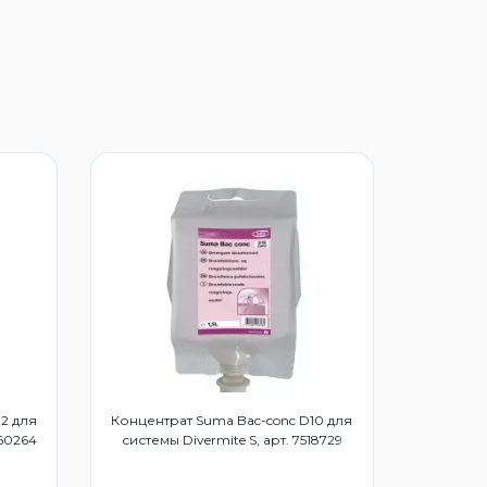
2 для
Концентрат Suma Bac-conc D10 для
860264
системы Divermite S, арт. 7518729
концент
системы