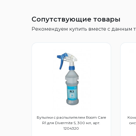
Сопутствующие товары
Рекомендуем купить вместе с данным 
Бутылки c распылителем Room Care
Конц
R1 для Divermite S, 300 мл, арт.
сис
1204320