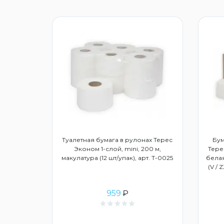
дство для
Туалетная бумага в рулонах Терес
Бум
3015859
Эконом 1-слой, mini, 200 м,
Тере
макулатура (12 шт/упак), арт. Т-0025
белая
(V / 
959
₽