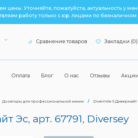
м цены. Уточняйте, пожалуйста, актуальность у ме
вляем работу только с юр. лицами по безналичном 
6
Сравнение товаров
Закладки (0)
а
Оплата
Блог
О нас
Отзывы
Акци
Дозаторы для профессиональной химии
/
Divermite S Дивермайт Э
т Эс, арт. 67791, Diversey