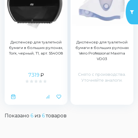
Диспенсер для туалетной
Диспенсер для туалетной
бумаги в больших рулонах,
бумаги в больших рулонах
Tork, черный, Т1, арт. 554008
Veiro Professional Maxima
VD03
Снято с производства.
7319
₽
Уточняйте аналоги.
Показано
6
из
6
товаров