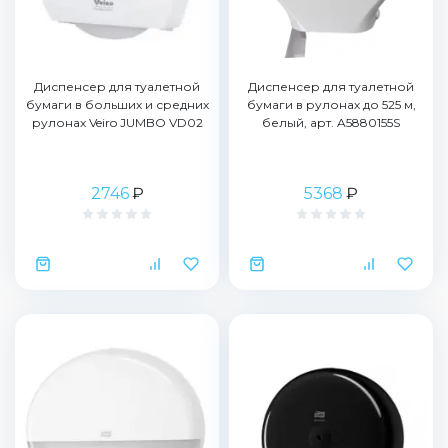
Диспенсер для туалетной
Диспенсер для туалетной
бумаги в больших и средних
бумаги в рулонах до 525 м,
рулонах Veiro JUMBO VD02
белый, арт. A5880155S
2746
₽
5368
₽