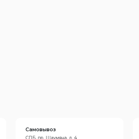
Самовывоз
СПБ, пр. Шаумяна, д. 4