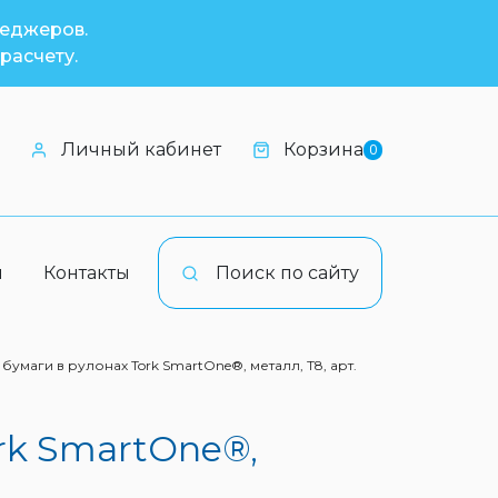
неджеров.
расчету.
Личный кабинет
Корзина
0
и
Контакты
Поиск по сайту
бумаги в рулонах Tork SmartOne®, металл, Т8, арт.
rk SmartOne®,