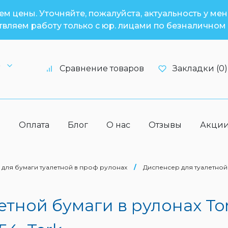
м цены. Уточняйте, пожалуйста, актуальность у ме
вляем работу только с юр. лицами по безналичном 
6
Сравнение товаров
Закладки (0)
а
Оплата
Блог
О нас
Отзывы
Акци
для бумаги туалетной в проф рулонах
/
Диспенсер для туалетной 
етной бумаги в рулонах To