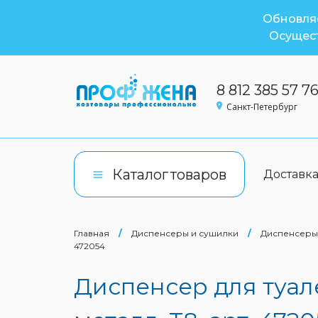
Обновляе
Осущест
8 812 385 57 7
Санкт-Петербург
Каталог
товаров
Доставк
Главная
/
Диспенсеры и сушилки
/
Диспенсеры 
472054
Диспенсер для туал