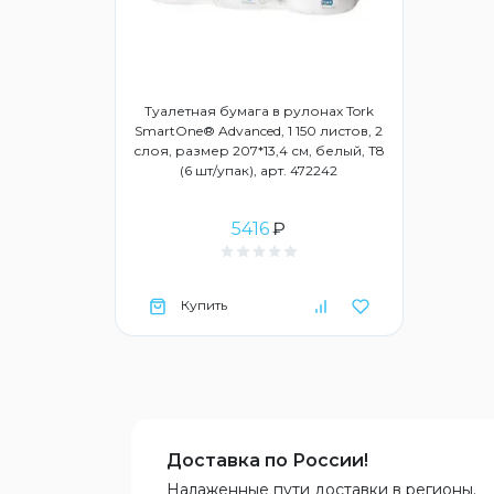
Туалетная бумага в рулонах Tork
SmartOne® Advanced, 1 150 листов, 2
слоя, размер 207*13,4 см, белый, Т8
(6 шт/упак), арт. 472242
5416
₽
Купить
Доставка по России!
Налаженные пути доставки в регионы.