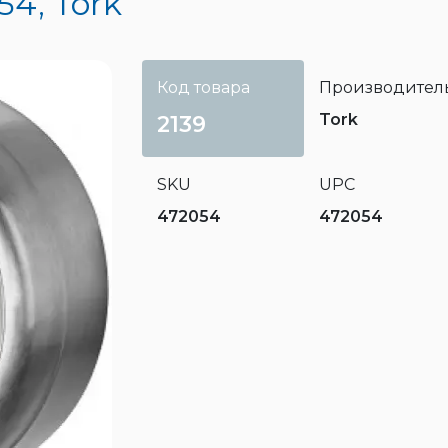
54, Tork
Код товара
Производител
Tork
2139
SKU
UPC
472054
472054