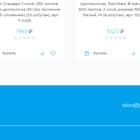
с Стандарт 1-слой, 250 листов,
(целлюлоза), Tork Matic © Adv
 целлюлоза (25 г/м), тиснение
600 листов, 2 слоя, размер 150
ZZ-сложение) (20 шт/упак), арт.
белый, Н1 (6 шт/упак), арт. 1
Т-0225
1949
₽
5423
₽
Купить
Купить
sales@