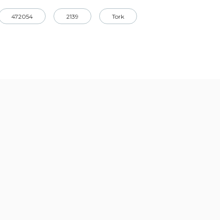
472054
2139
Tork