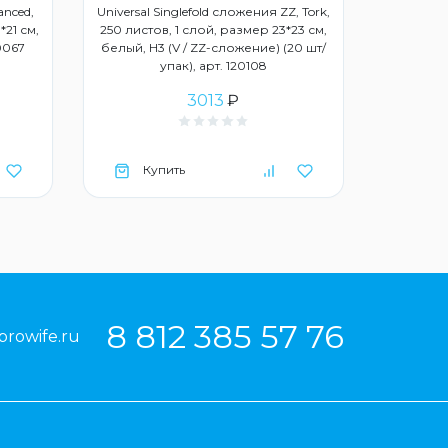
anced,
Universal Singlefold сложения ZZ, Tork,
*21 см,
250 листов, 1 слой, размер 23*23 см,
20067
белый, Н3 (V / ZZ-сложение) (20 шт/
упак), арт. 120108
3013
₽
Купить
Ку
8 812 385 57 76
prowife.ru