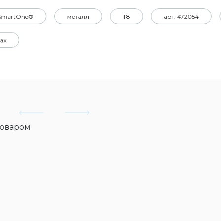
 SmartOne®
металл
Т8
арт. 472054
ах
товаром