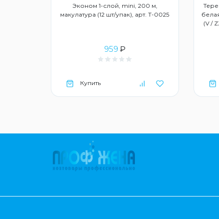
3015859
Эконом 1-слой, mini, 200 м,
Тере
макулатура (12 шт/упак), арт. Т-0025
белая
(V / 
959
₽
Купить