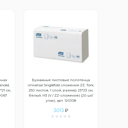
онах
Бумажные листовые полотенца
anced,
Universal Singlefold сложения ZZ, Tork,
*21 см,
250 листов, 1 слой, размер 23*23 см,
20067
белый, Н3 (V / ZZ-сложение) (20 шт/
упак), арт. 120108
3013
₽