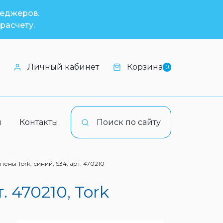
неджеров.
расчету.
Личный кабинет
Корзина
0
и
Контакты
Поиск по сайту
ны Tork, синий, S34, арт. 470210
 470210, Tork