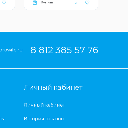
Купить
Ку
8 812 385 57 76
prowife.ru
Личный кабинет
Личный кабинет
ты
История заказов