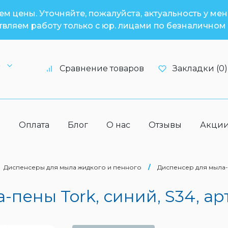
м цены. Уточняйте, пожалуйста, актуальность у ме
вляем работу только с юр. лицами по безналичном 
6
Сравнение товаров
Закладки (0)
а
Оплата
Блог
О нас
Отзывы
Акци
Диспенсеры для мыла жидкого и пенного
/
Диспенсер для мыла-пе
ены Tork, синий, S34, арт.