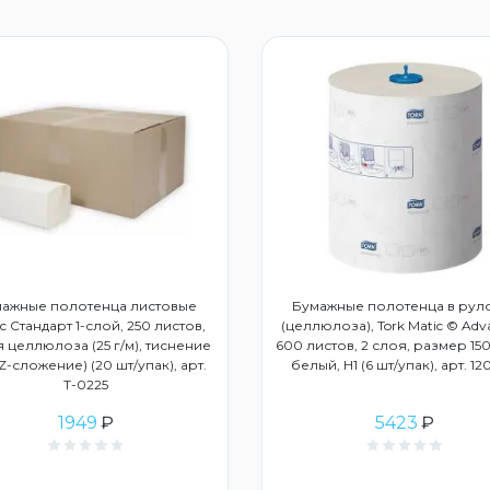
ажные полотенца листовые
Бумажные полотенца в рул
с Стандарт 1-слой, 250 листов,
(целлюлоза), Tork Matic © Adv
 целлюлоза (25 г/м), тиснение
600 листов, 2 слоя, размер 150
ZZ-сложение) (20 шт/упак), арт.
белый, Н1 (6 шт/упак), арт. 1
Т-0225
1949
₽
5423
₽