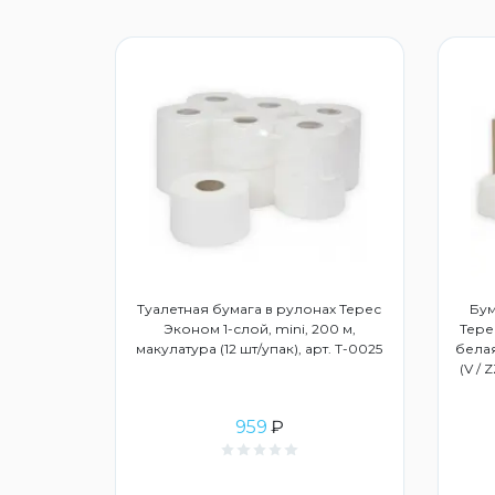
дство для
Туалетная бумага в рулонах Терес
Бум
3015859
Эконом 1-слой, mini, 200 м,
Тере
макулатура (12 шт/упак), арт. Т-0025
белая
(V / 
959
₽