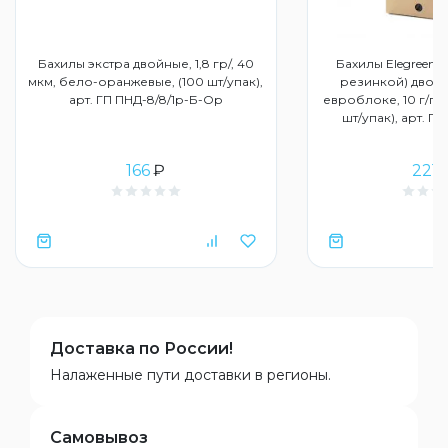
Бахилы экстра двойные, 1,8 гр/, 40
Бахилы Elegreen 
мкм, бело-оранжевые, (100 шт/упак),
резинкой) двойн
арт. ГП ПНД-8/8/1р-Б-Ор
евроблоке, 10 г/пар
шт/упак), арт. Г
166
₽
2215
Доставка по России!
Налаженные пути доставки в регионы.
Самовывоз