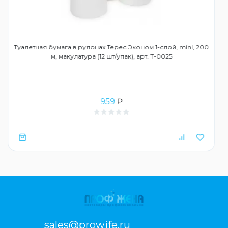
Туалетная бумага в рулонах Терес Эконом 1-слой, mini, 200
м, макулатура (12 шт/упак), арт. Т-0025
959
₽
sales@prowife.ru