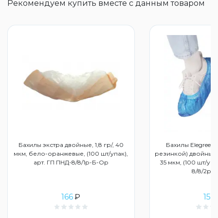
Рекомендуем купить вместе с данным товаром
Бахилы экстра двойные, 1,8 гр/, 40
Бахилы Elegreen 
мкм, бело-оранжевые, (100 шт/упак),
резинкой) двойные с
арт. ГП ПНД-8/8/1р-Б-Ор
35 мкм, (100 шт/упа
8/8/2р-С
166
₽
156