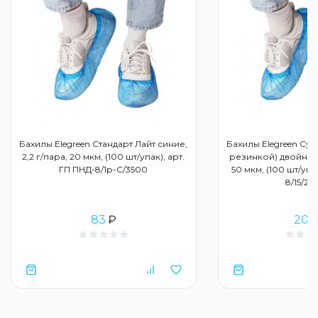
Бахилы Elegreen Стандарт Лайт синие,
Бахилы Elegreen Суп
2,2 г/пара, 20 мкм, (100 шт/упак), арт.
резинкой) двойные 
ГП ПНД-8/1р-С/3500
50 мкм, (100 шт/упа
8/15/2р
83
₽
203