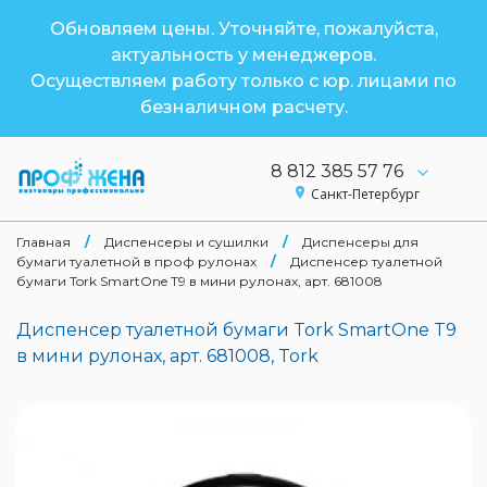
Обновляем цены. Уточняйте, пожалуйста,
актуальность у менеджеров.
Осуществляем работу только с юр. лицами по
безналичном расчету.
8 812 385 57 76
Санкт-Петербург
Главная
/
Диспенсеры и сушилки
/
Диспенсеры для
бумаги туалетной в проф рулонах
/
Диспенсер туалетной
бумаги Tork SmartOne T9 в мини рулонах, арт. 681008
Диспенсер туалетной бумаги Tork SmartOne T9
в мини рулонах, арт. 681008, Tork