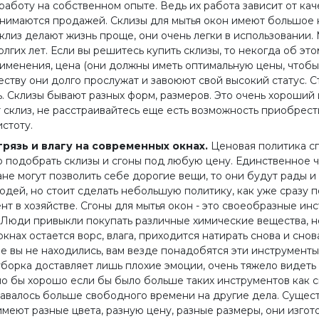
боту на собственном опыте. Ведь их работа зависит от качес
анимаются продажей. Склизы для мытья окон имеют большое 
склиз делают жизнь проще, они очень легки в использовани
лгих лет. Если вы решитесь купить склизы, то некогда об эт
менения, цена (они должны иметь оптимальную цены, чтобы 
ству они долго прослужат и завоюют свой высокий статус. С
. Склизы бывают разных форм, размеров. Это очень хороший 
 нет склиз, не расстраивайтесь еще есть возможность приобре
истоту.
грязь и влагу на современных окнах.
Ценовая политика сго
о подобрать склизы и сгоны под любую цену. Единственное чт
дане могут позволить себе дорогие вещи, то они будут рады 
дей, но стоит сделать небольшую политику, как уже сразу п
нт в хозяйстве. Сгоны для мытья окон - это своеобразные и
Люди привыкли покупать различные химические вещества, нес
кнах остается ворс, влага, приходится натирать снова и снов
не вы не находились, вам везде понадобятся эти инструменты
борка доставляет лишь плохие эмоции, очень тяжело видеть то
ло бы хорошо если бы было больше таких инструментов как ск
ставалось больше свободного времени на другие дела. Сущес
имеют разные цвета, разную цену, разные размеры, они изгото