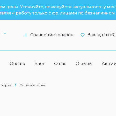
м цены. Уточняйте, пожалуйста, актуальность у ме
вляем работу только с юр. лицами по безналичном 
6
Сравнение товаров
Закладки (0)
а
Оплата
Блог
О нас
Отзывы
Акци
 уборки
/
Склизы и сгоны