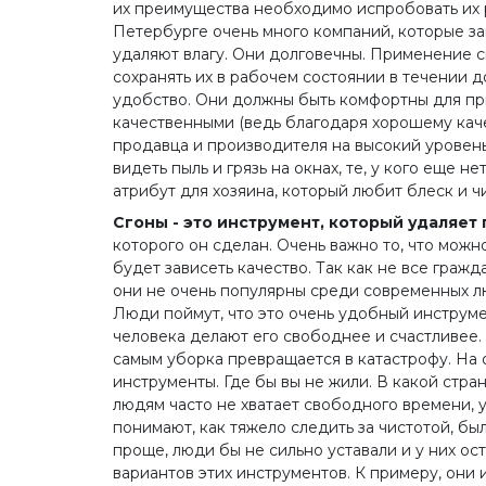
их преимущества необходимо испробовать их ра
Петербурге очень много компаний, которые з
удаляют влагу. Они долговечны. Применение 
сохранять их в рабочем состоянии в течении до
удобство. Они должны быть комфортны для при
качественными (ведь благодаря хорошему каче
продавца и производителя на высокий уровень
видеть пыль и грязь на окнах, те, у кого еще
атрибут для хозяина, который любит блеск и ч
Сгоны - это инструмент, который удаляет 
которого он сделан. Очень важно то, что можн
будет зависеть качество. Так как не все граж
они не очень популярны среди современных лю
Люди поймут, что это очень удобный инструме
человека делают его свободнее и счастливее. 
самым уборка превращается в катастрофу. На о
инструменты. Где бы вы не жили. В какой стра
людям часто не хватает свободного времени, у
понимают, как тяжело следить за чистотой, бы
проще, люди бы не сильно уставали и у них о
вариантов этих инструментов. К примеру, они 