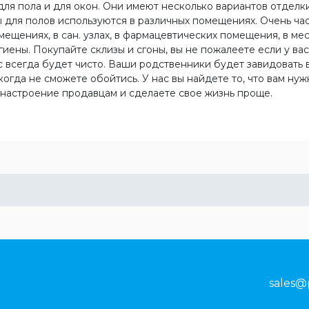
ля пола и для окон. Они имеют несколько вариантов отделки,
 для полов используются в различных помещениях. Очень ча
омещениях, в сан. узлах, в фармацевтических помещения, в м
иены. Покупайте склизы и сгоны, вы не пожалеете если у ва
с всегда будет чисто. Ваши родственники будет завидовать в
когда не сможете обойтись. У нас вы найдете то, что вам н
 настроение продавцам и сделаете свое жизнь проще.
sales@