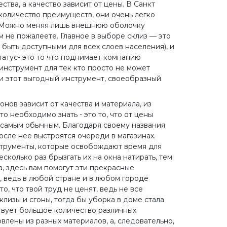
тва, а качество зависит от цены. В Санкт
количество преимуществ, они очень легко
и. Можно меняя лишь внешнюю оболочку
ом не пожалеете. Главное в выборе склиз — это
быть доступными для всех слоев населения), и
татус- это то что поднимает компанию
инструмент для тек кто просто не может
сти этот выгодный инструмент, своеобразный
нов зависит от качества и материала, из
о необходимо знать - это то, что от цены
и самым обычным. Благодаря своему названия
осле нее выстроятся очереди в магазинах.
нструменты, которые освобождают время для
колько раз брызгать их на окна натирать, тем
а, здесь вам помогут эти прекрасные
, ведь в любой стране и в любом городе
, что твой труд не ценят, ведь не все
лизы и сгоны, тогда бы уборка в доме стала
твует большое количество различных
влены из разных материалов, а, следовательно,