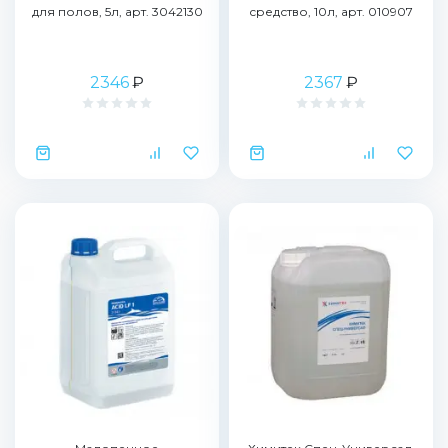
для полов, 5л, арт. 3042130
средство, 10л, арт. 010907
2346
₽
2367
₽