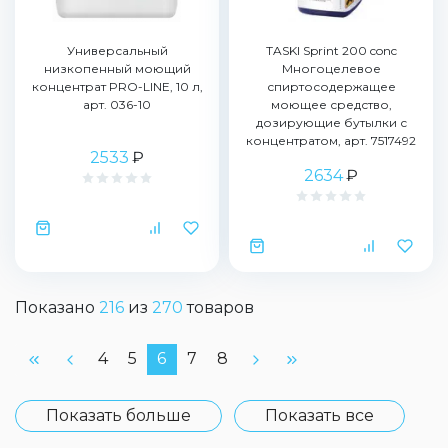
Универсальный
TASKI Sprint 200 conc
низкопенный моющий
Многоцелевое
концентрат PRO-LINE, 10 л,
спиртосодержащее
арт. 036-10
моющее средство,
дозирующие бутылки с
концентратом, арт. 7517492
2533
₽
2634
₽
Показано
216
из
270
товаров
4
5
6
7
8
Показать больше
Показать все