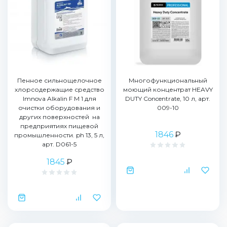
Пенное сильнощелочное
Многофункциональный
хлорсодержащие средство
моющий концентрат HEAVY
Imnova Alkalin F M 1 для
DUTY Concentrate, 10 л, арт.
очистки оборудования и
009-10
других поверхностей на
предприятиях пищевой
1846
₽
промышленности. ph 13, 5 л,
арт. D061-5
1845
₽