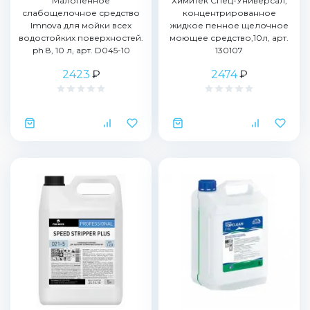
Малопенное
Химитек Спец-Универсал,
слабощелочное средство
концентрированное
Imnova для мойки всех
жидкое пенное щелочное
водостойких поверхностей.
моющее средство,10л, арт.
ph 8, 10 л, арт. D045-10
130107
2423
₽
2474
₽