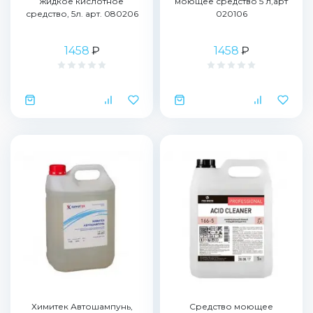
жидкое кислотное
моющее средство 5 л,арт
средство, 5л. арт. 080206
020106
1458
₽
1458
₽
Химитек Автошампунь,
Средство моющее