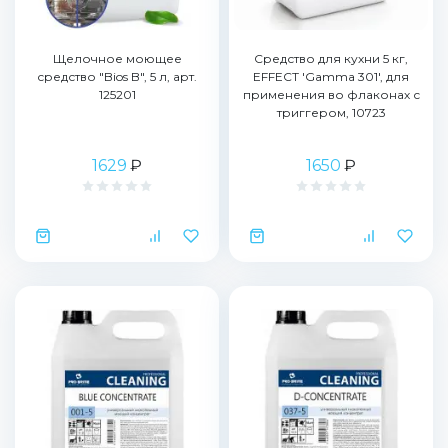
Щелочное моющее
Средство для кухни 5 кг,
средство "Bios B", 5 л, арт.
EFFECT 'Gamma 301', для
125201
применения во флаконах с
триггером, 10723
1629
₽
1650
₽