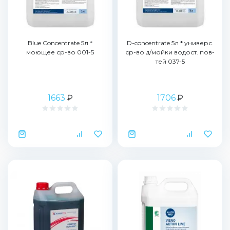
Blue Concentrate 5л *
D-concentrate 5л * универс.
моющее ср-во 001-5
ср-во д/мойки водост. пов-
тей 037-5
1663
₽
1706
₽