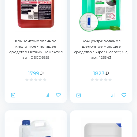
Концентрированное
Концентрированое
кислотное чистящее
щелочное моющее
средство ПитХим Цементил
средство "Super Cleaner", 5 л,
арт. DSC06955
арт. 125343
1799
₽
1823
₽