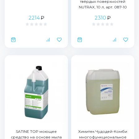
твёрдых поверхностей
NUTRAX, 10 л, арт. 087-10
2214
₽
2310
₽
SATINE TOP моющее
Химитек Чудодей-Комби
средство на основе мыла
многофункциональное