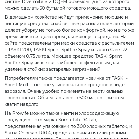
систем Divermite S и DQFM объемом 1,5 кг, из которого
можно сделать 50 бутылей готового моющего средства.
В домашнем хозяйстве найдут применение моющие и
чистящие средства, снабженные распылителем, который
делает уборку не только более комфортной, но и в то же
время является дозатором для моющего средства. На
сайте представлены три марки средства с распылителем
– TASKI 200, TASKI Sprint Spitfire Spray и Room Care R2
объемом 0,75 литра. Моющее средство TASKI Sprint
Spitfire Spray является наиболее эффективным для
удаления стойких застарелых загрязнений.
Потребителям также предлагается новинка от TASKI -
Sprint Multi – пенное универсальное средство в виде
аэрозоля. Очень удобно применять на вертикальных
поверхностях. Объем тары всего 500 мл, но при этом
хватит надолго.
На Prowife можно также найти и хлорсодержащую
продукцию – это марка Suma Tab D4 tab,
представленная упаковками по 300 хлорных таблеток, и
Suma Chlorsan D10.4, представленная пятилитровыми