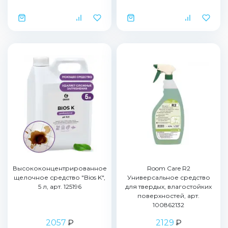
Высококонцентрированное
Room Care R2
щелочное средство "Bios K",
Универсальное средство
5 л, арт. 125196
для твердых, влагостойких
поверхностей, арт.
100862132
2057
₽
2129
₽