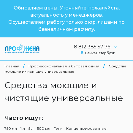
Обновляем цены. Уточняйте, пожалуйста,
актуальность у менеджеров.
Осуществляем работу только с юр. лицами по
безналичном расчету.
8 812 385 57 76
Санкт-Петербург
Главная
/
Профессиональная и бытовая химия
/
Средства
моющие и чистящие универсальные
Средства моющие и
чистящие универсальные
Часто ищут:
750 мл
1 л
5 л
500 мл
Гели
Концентрированные