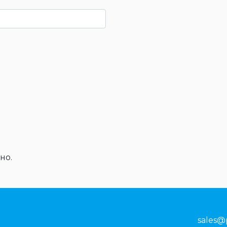
но.
sales@